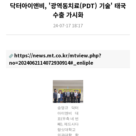
닥터아이앤비, '광역동치료(PDT) 기술' 태국
수출 가시화
24-07-17 18:17
https://news.mt.co.kr/mtview.php?
no=2024062114072930914#_enliple
Content
송영규 닥터
아이앤비 대
표(우측 네 번
째), 제드사다
랑싯대학교
의과대학 학