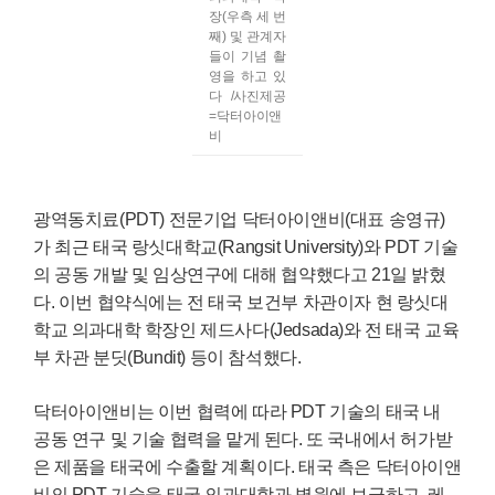
장(우측 세 번
째) 및 관계자
들이 기념 촬
영을 하고 있
다 /사진제공
=닥터아이앤
비
광역동치료(PDT) 전문기업 닥터아이앤비(대표 송영규)
가 최근 태국 랑싯대학교(Rangsit University)와 PDT 기술
의 공동 개발 및 임상연구에 대해 협약했다고 21일 밝혔
다. 이번 협약식에는 전 태국 보건부 차관이자 현 랑싯대
학교 의과대학 학장인 제드사다(Jedsada)와 전 태국 교육
부 차관 분딧(Bundit) 등이 참석했다.
닥터아이앤비는 이번 협력에 따라 PDT 기술의 태국 내
공동 연구 및 기술 협력을 맡게 된다. 또 국내에서 허가받
은 제품을 태국에 수출할 계획이다. 태국 측은 닥터아이앤
비의 PDT 기술을 태국 의과대학과 병원에 보급하고, 레